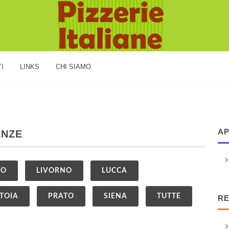
I
LINKS
CHI SIAMO
AP
ENZE
TO
LIVORNO
LUCCA
STOIA
PRATO
SIENA
TUTTE
RE