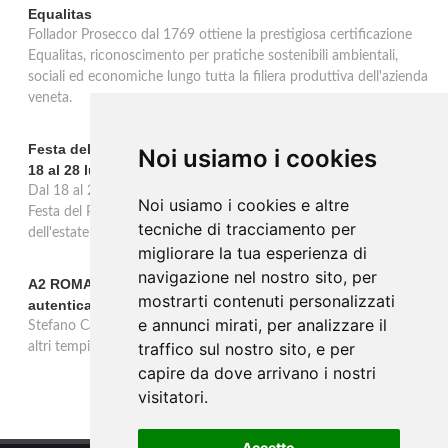
Equalitas
Follador Prosecco dal 1769 ottiene la prestigiosa certificazione
Equalitas, riconoscimento per pratiche sostenibili ambientali,
sociali ed economiche lungo tutta la filiera produttiva dell'azienda
veneta.
Festa del Pomodoro a Cappella di Querzè: 53ª edizione dal
Noi usiamo i cookies
18 al 28 luglio
Dal 18 al 28 luglio Cappella di Scorzè celebra la 53ª edizione della
Noi usiamo i cookies e altre
Festa del Pomodoro, undici giorni dedicati al prodotto simbolo
tecniche di tracciamento per
dell'estate e alla tradizione agricola veneta.
migliorare la tua esperienza di
navigazione nel nostro sito, per
A2 ROMA-NAPOLI, una serata dedicata alla cucina
mostrarti contenuti personalizzati
autentica a
e annunci mirati, per analizzare il
Stefano Callegari e Leopoldo Di Martino raccontano la Cucina di
traffico sul nostro sito, e per
altri tempi presso il ristorante Jus a Napoli, il 24 ottobre 2024.
capire da dove arrivano i nostri
visitatori.
Accetto