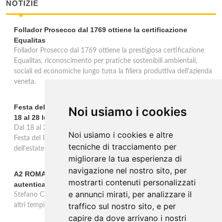
NOTIZIE
Follador Prosecco dal 1769 ottiene la certificazione
Equalitas
Follador Prosecco dal 1769 ottiene la prestigiosa certificazione
Equalitas, riconoscimento per pratiche sostenibili ambientali,
sociali ed economiche lungo tutta la filiera produttiva dell'azienda
veneta.
Festa del Pomodoro a Cappella di Querzè: 53ª edizione dal
Noi usiamo i cookies
18 al 28 luglio
Dal 18 al 28 luglio Cappella di Scorzè celebra la 53ª edizione della
Noi usiamo i cookies e altre
Festa del Pomodoro, undici giorni dedicati al prodotto simbolo
tecniche di tracciamento per
dell'estate e alla tradizione agricola veneta.
migliorare la tua esperienza di
navigazione nel nostro sito, per
A2 ROMA-NAPOLI, una serata dedicata alla cucina
mostrarti contenuti personalizzati
autentica a
e annunci mirati, per analizzare il
Stefano Callegari e Leopoldo Di Martino raccontano la Cucina di
traffico sul nostro sito, e per
altri tempi presso il ristorante Jus a Napoli, il 24 ottobre 2024.
capire da dove arrivano i nostri