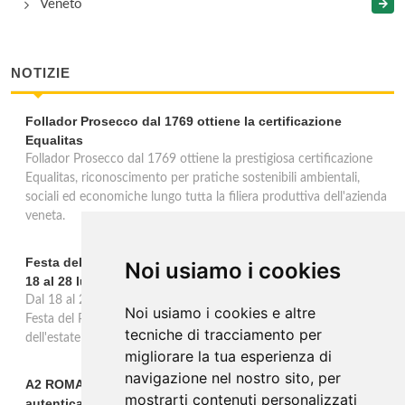
Veneto
NOTIZIE
Follador Prosecco dal 1769 ottiene la certificazione
Equalitas
Follador Prosecco dal 1769 ottiene la prestigiosa certificazione
Equalitas, riconoscimento per pratiche sostenibili ambientali,
sociali ed economiche lungo tutta la filiera produttiva dell'azienda
veneta.
Festa del Pomodoro a Cappella di Querzè: 53ª edizione dal
Noi usiamo i cookies
18 al 28 luglio
Dal 18 al 28 luglio Cappella di Scorzè celebra la 53ª edizione della
Noi usiamo i cookies e altre
Festa del Pomodoro, undici giorni dedicati al prodotto simbolo
tecniche di tracciamento per
dell'estate e alla tradizione agricola veneta.
migliorare la tua esperienza di
navigazione nel nostro sito, per
A2 ROMA-NAPOLI, una serata dedicata alla cucina
mostrarti contenuti personalizzati
autentica a