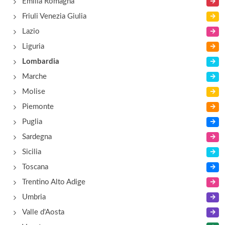
Emilia Romagna
via Varesina 43, Como
Friuli Venezia Giulia
Lazio
Liguria
Lombardia
Marche
Molise
Piemonte
Puglia
Sardegna
Sicilia
Toscana
Trentino Alto Adige
Umbria
Valle d'Aosta