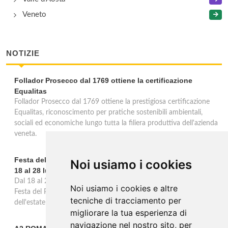
Veneto
NOTIZIE
Follador Prosecco dal 1769 ottiene la certificazione
Equalitas
Follador Prosecco dal 1769 ottiene la prestigiosa certificazione
Equalitas, riconoscimento per pratiche sostenibili ambientali,
sociali ed economiche lungo tutta la filiera produttiva dell'azienda
veneta.
Festa del Pomodoro a Cappella di Querzè: 53ª edizione dal
Noi usiamo i cookies
18 al 28 luglio
Dal 18 al 28 luglio Cappella di Scorzè celebra la 53ª edizione della
Noi usiamo i cookies e altre
Festa del Pomodoro, undici giorni dedicati al prodotto simbolo
tecniche di tracciamento per
dell'estate e alla tradizione agricola veneta.
migliorare la tua esperienza di
navigazione nel nostro sito, per