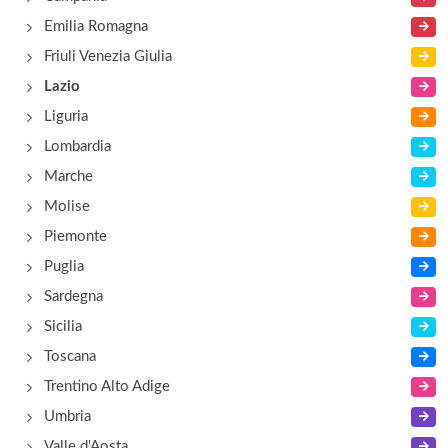
Al Mi Va' di Capri
Emilia Romagna
via Pratolungo Casilino 53, Roma
Friuli Venezia Giulia
Lazio
Liguria
Lombardia
Marche
Molise
Piemonte
Puglia
Sardegna
Sicilia
Toscana
Trentino Alto Adige
Umbria
Valle d'Aosta