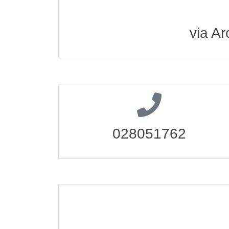
via Ar
028051762