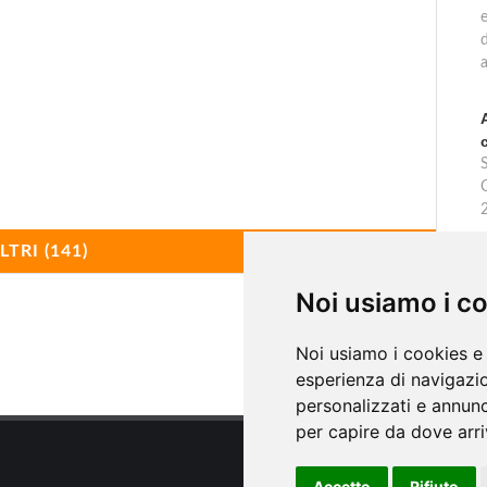
d
a
C
LTRI (141)
Noi usiamo i c
Noi usiamo i cookies e 
esperienza di navigazio
personalizzati e annunci
per capire da dove arriv
Accetto
Rifiuto