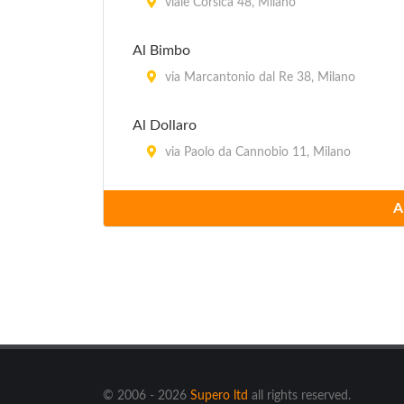
viale Corsica 48, Milano
Al Bimbo
via Marcantonio dal Re 38, Milano
Al Dollaro
via Paolo da Cannobio 11, Milano
Al Grisea
A
via Novara 228, Milano
Al Nuovo Gamba de Legn
via Elba 30, Milano
Al Ristoro del Giullare
via Sebastiano Veniero 2, Milano
© 2006 - 2026
Supero ltd
all rights reserved.