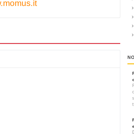
.momus.it
NO
t
D