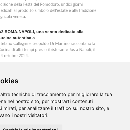
edizione della Festa del Pomodoro, undici giorni
edicati al prodotto simbolo dell'estate e alla tradizione
gricola veneta.
A2 ROMA-NAPOLI, una serata dedicata alla
cucina autentica a
Stefano Callegari e Leopoldo Di Martino raccontano la
ucina di altri tempi presso il ristorante Jus a Napoli, il
24 ottobre 2024.
ookies
altre tecniche di tracciamento per migliorare la tua
ne nel nostro sito, per mostrarti contenuti
 mirati, per analizzare il traffico sul nostro sito, e
ano i nostri visitatori.
Cambia le mie impostazioni